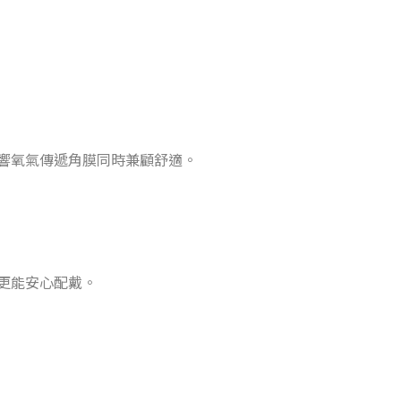
響氧氣傳遞角膜同時兼顧舒適。
更能安心配戴。