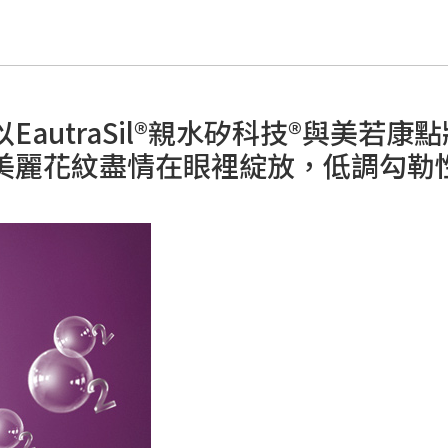
autraSil®親水矽科技®與美若
美麗花紋盡情在眼裡綻放，低調勾勒