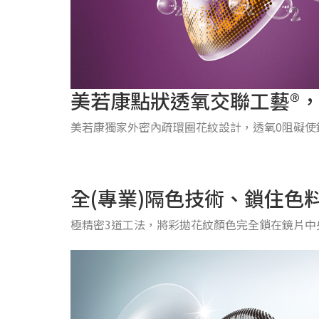
美若康點狀透氧交聯工藝®
美若康獨家外密內疏環圈花紋設計，透氧0阻礙
全(專業)隔色技術、鎖住色
極精密3道工法，將彩拋花紋顏色完全鎖在鏡片中