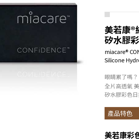
美若康®
矽水膠
miacare® C
Silicone Hydr
眼睛累了嗎？
全片高透氧 
矽水膠彩色日拋 
產品特色
美若康彩