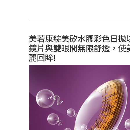
美若康綻美矽水膠彩色日拋以E
鏡片與雙眼間無限舒透，使
麗回眸!