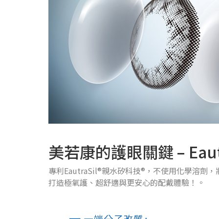
美若康的護眼關鍵 – Ea
專利EautraSil®親水矽科技®，不使用化
打造極氧護、超舒適與更安心的配戴體驗！。