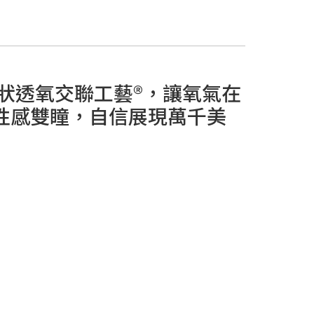
康點狀透氧交聯工藝®，讓氧氣在
性感雙瞳，自信展現萬千美