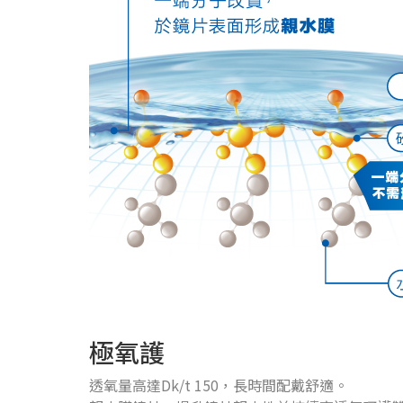
極氧護
透氧量高達Dk/t 150，長時間配戴舒適。