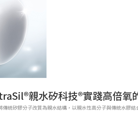
utraSil®親水矽科技®實踐高倍
學溶劑，將傳統矽膠分子改質為親水結構，以親水性高分子與傳統水