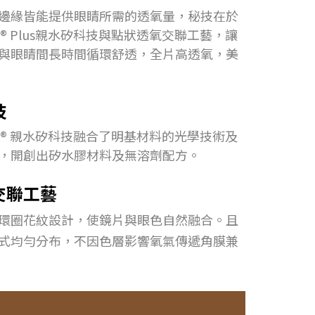
邊緣皆能提供眼睛所需的透氧量，秘技在於
Sil® Plus親水矽科技與點狀透氧交聯工藝，讓
與眼睛間長時間循環舒透，全片高透氧，美
技
aSil® 親水矽科技融合了明基材料的光學技術及
，開創出矽水膠材料及無溶劑配方。
交聯工藝
環圈花紋設計，使鏡片與眼色自然融合。且
式均勻分布，不因色層影響氧氣傳遞角膜兼