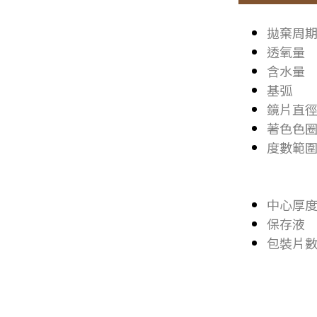
拋棄周
透氧量 D
含水量
基弧 
鏡片直徑
著色色圈
度數範圍 0
-6.0
中心厚度 
保存液 
包裝片