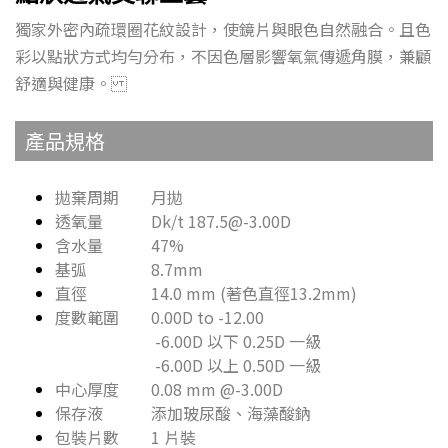
獨家外密內疏環圈花紋設計，使鏡片與眼色自然融合。且色
彩以點狀方式均勻分布，不因色層影響氧氣傳遞角膜，兼顧
舒適與健康。
產品規格
拋棄周期 月拋
透氧量 Dk/t 187.5@-3.00D
含水量 47%
基弧 8.7mm
直徑 14.0 mm (著色直徑13.2mm)
度數範圍 0.00D to -12.00
-6.00D 以下 0.25D 一級
-6.00D 以上 0.50D 一級
中心厚度 0.08 mm @-3.00D
保存液 添加玻尿酸、海藻酸鈉
包裝片數 1 片裝