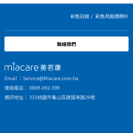
彩色日拋
彩色月拋
透明片
聯絡我們
美若康
Email
Service@Miacare.com.tw
連絡電話
0809-092-599
通訊地址
333桃園市龜山區建國東路29號