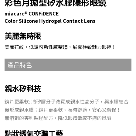
彩色月拋型矽水膠隱形眼鏡
miacare
®
CONFiDENCE
Color Silicone Hydrogel Contact Lens
美麗無時限
美麗花紋，低調勾勒性感雙瞳，展露極致魅力眼神！
產品特色
親水矽科技
鏡片更柔軟: 將矽膠分子改質成親水性高分子，與水膠結合
後形成親水膜；鏡片更柔軟、長時舒適，安心又環保！
無溶劑的專利製程配方，降低眼睛敏感不適的風險
點狀透氣交聯工藝