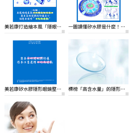
美若康打造繪本風「隱眼筆記」 帶大家快速了解新一代矽水膠知識
一圖讀懂矽水膠是什麼！隱形眼鏡挑選小知識
美若康矽水膠隱形眼鏡整個不一樣
標榜「高含水量」的隱形眼鏡，戴起來不會乾澀超舒服，這是真的嗎？