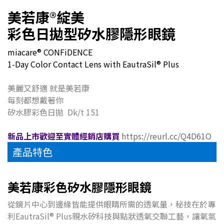
美若康
®
綻美
彩色日拋型矽水膠隱形眼鏡
miacare® CONFiDENCE
1-Day Color Contact Lens with EautraSil® Plus
美麗又舒適 就是美若康
每刻都想戴著你
矽水膠彩色日拋 Dk/t 151
新品上市歡迎至實體經銷店購買
https://reurl.cc/Q4D61O
產品特色
美若康彩色矽水膠隱形眼鏡
從鏡片中心到邊緣皆能提供眼睛所需的透氧量，秘技在於專
利EautraSil® Plus親水矽科技與點狀透氧交聯工藝，讓氧氣