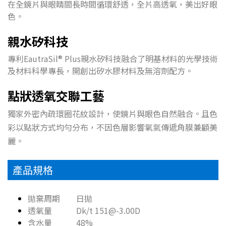
在全鏡片與眼睛間長時間循環舒透，全片高透氧，美出好眼
色。
親水矽科技
專利EautraSil® Plus親水矽科技融合了明基材料的光學技術
及材料科學專長，開創出矽水膠材料及無溶劑配方。
點狀透氧交聯工藝
獨家外密內疏環圈花紋設計，使鏡片與眼色自然融合。且色
彩以點狀方式均勻分布，不因色層影響氧氣傳遞角膜兼顧美
麗。
產品規格
拋棄周期 日拋
透氧量 Dk/t 151@-3.00D
含水量 48%